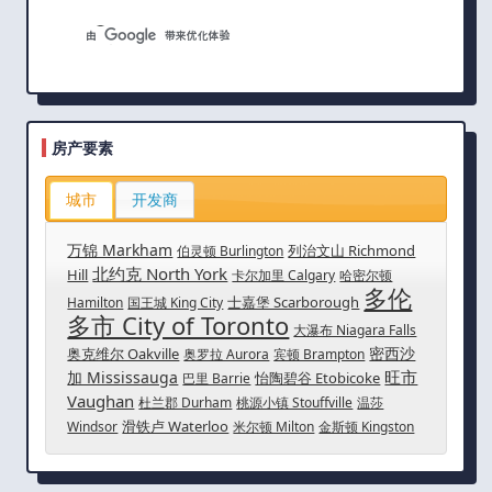
房产要素
城市
开发商
万锦 Markham
列治文山 Richmond
伯灵顿 Burlington
北约克 North York
Hill
卡尔加里 Calgary
哈密尔顿
多伦
士嘉堡 Scarborough
Hamilton
国王城 King City
多市 City of Toronto
大瀑布 Niagara Falls
密西沙
奥克维尔 Oakville
奥罗拉 Aurora
宾顿 Brampton
旺市
加 Mississauga
怡陶碧谷 Etobicoke
巴里 Barrie
Vaughan
杜兰郡 Durham
桃源小镇 Stouffville
温莎
滑铁卢 Waterloo
Windsor
米尔顿 Milton
金斯顿 Kingston