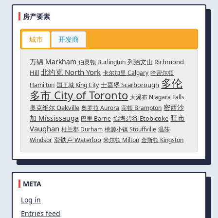
房产要素
城市
开发商
万锦 Markham
列治文山 Richmond
伯灵顿 Burlington
北约克 North York
Hill
卡尔加里 Calgary
哈密尔顿
多伦
士嘉堡 Scarborough
Hamilton
国王城 King City
多市 City of Toronto
大瀑布 Niagara Falls
密西沙
奥克维尔 Oakville
奥罗拉 Aurora
宾顿 Brampton
旺市
加 Mississauga
怡陶碧谷 Etobicoke
巴里 Barrie
Vaughan
杜兰郡 Durham
桃源小镇 Stouffville
温莎
滑铁卢 Waterloo
Windsor
米尔顿 Milton
金斯顿 Kingston
META
Log in
Entries feed