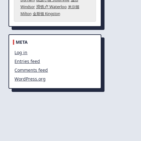
滑铁卢 Waterloo
Windsor
米尔顿
Milton
金斯顿 Kingston
META
Log in
Entries feed
Comments feed
WordPress.org