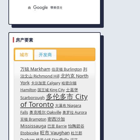
房产要素
城市
开发商
万锦 Markham
列
伯灵顿 Burlington
北约克 North
治文山 Richmond Hill
York
卡尔加里 Calgary
哈密尔顿
士嘉堡
Hamilton
国王城 King City
多伦多市 City
Scarborough
of Toronto
大瀑布 Niagara
奥克维尔 Oakville
Falls
奥罗拉 Aurora
密西沙加
宾顿 Brampton
Mississauga
怡陶碧谷
巴里 Barrie
旺市 Vaughan
Etobicoke
杜兰郡
Durham
桃源小镇 Stouffville
温莎