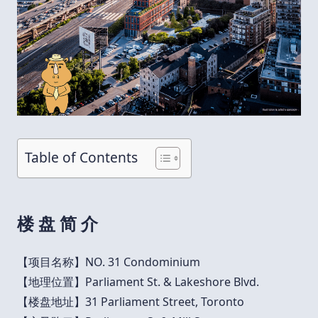
Table of Contents
楼 盘 简 介
【项目名称】NO. 31 Condominium
【地理位置】Parliament St. & Lakeshore Blvd.
【楼盘地址】31 Parliament Street, Toronto