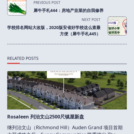
PREVIOUS POST
class="nav-
犀牛手札444：房地产韭菜的自我修养
subtitle
NEXT POST
screen-
学校排名网站大改版，2020版安省好学校这么查最
reader-
方便（犀牛手札445）
text">Page</span>
RELATED POSTS
Rosaleen 列治文山2500尺镇屋新盘
继列治文山（Richmond Hill）Auden Grand 项目首期