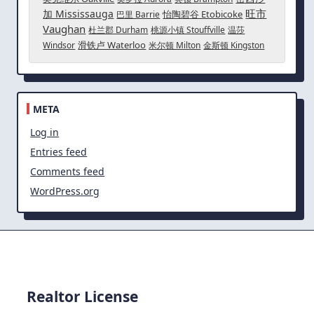
旺市
加 Mississauga
怡陶碧谷 Etobicoke
巴里 Barrie
Vaughan
杜兰郡 Durham
桃源小镇 Stouffville
温莎
滑铁卢 Waterloo
Windsor
米尔顿 Milton
金斯顿 Kingston
META
Log in
Entries feed
Comments feed
WordPress.org
Realtor License