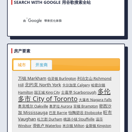
SEARCH WITH GOOGLE 用谷歌搜索全站
房产要素
城市
开发商
万锦 Markham
列治文山 Richmond
伯灵顿 Burlington
北约克 North York
Hill
卡尔加里 Calgary
哈密尔顿
多伦
士嘉堡 Scarborough
Hamilton
国王城 King City
多市 City of Toronto
大瀑布 Niagara Falls
密西沙
奥克维尔 Oakville
奥罗拉 Aurora
宾顿 Brampton
旺市
加 Mississauga
怡陶碧谷 Etobicoke
巴里 Barrie
Vaughan
杜兰郡 Durham
桃源小镇 Stouffville
温莎
滑铁卢 Waterloo
Windsor
米尔顿 Milton
金斯顿 Kingston