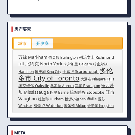
房产要素
城市
开发商
万锦 Markham
列治文山 Richmond
伯灵顿 Burlington
北约克 North York
Hill
卡尔加里 Calgary
哈密尔顿
多伦
士嘉堡 Scarborough
Hamilton
国王城 King City
多市 City of Toronto
大瀑布 Niagara Falls
密西沙
奥克维尔 Oakville
奥罗拉 Aurora
宾顿 Brampton
旺市
加 Mississauga
怡陶碧谷 Etobicoke
巴里 Barrie
Vaughan
杜兰郡 Durham
桃源小镇 Stouffville
温莎
滑铁卢 Waterloo
Windsor
米尔顿 Milton
金斯顿 Kingston
META