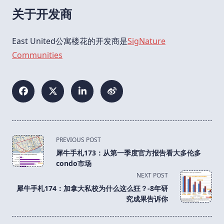
关于开发商
East United公寓楼花的开发商是
SigNature
Communities
<span
PREVIOUS POST
class="nav-
犀牛手札173：从第一季度官方报告看大多伦多
subtitle
condo市场
screen-
NEXT POST
reader-
犀牛手札174：加拿大私校为什么这么狂？-8年研
text">Page</span>
究成果告诉你