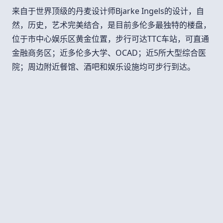
来自于世界顶级的丹麦设计师
Bjarke Ingels
的设计，自
然，历史，艺术完美结合，是目前多伦多最独特的楼盘，
位于市中心娱乐区黄金位置，步行可达
TTC
车站，可直通
金融商务区；近多伦多大学、
OCAD
；近
5
所大型综合医
院；周边附近餐馆、酒吧和娱乐设施均可步行到达。