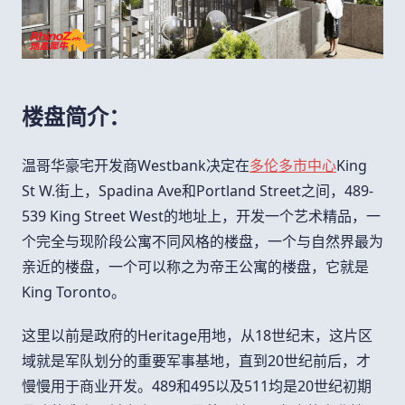
楼盘简介：
温哥华豪宅开发商
Westbank
决定在
多伦多市中心
King
St W.
街上，
Spadina Ave
和
Portland Street
之间，
489-
539 King Street West
的地址上，开发一个艺术精品，一
个完全与现阶段公寓不同风格的楼盘，一个与自然界最为
亲近的楼盘，一个可以称之为帝王公寓的楼盘，它就是
King Toronto。
这里以前是政府的
Heritage
用地，从
18
世纪末，这片区
域就是军队划分的重要军事基地，直到
20
世纪前后，才
慢慢用于商业开发。
489
和
495
以及
511
均是
20
世纪初期