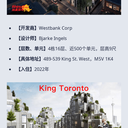
【开发商】
Westbank Corp
【设计师】
Bjarke Ingels
【层数、单元】
4
栋
16
层、近
500
个单元，层高
9
尺
【具体地址】
489-539 King St. West
，
M5V 1K4
【入住】
2022
年