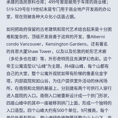
承建的造房原料仓库；
499
号曾是被用于车库的商业楼；
519-529
号在
19
世纪末是专门用于商业地产开发商的办公
室，现在则被各种大众化小店面占据。
如何把政府保留的古老建筑和现代艺术结合起来是十分困
难和复杂的，顶级开发商善于这样的开发，像
Alberni
condo Vancouver
，
Kensington Gardens
，还有著名
的肖恩大厦
Shaw Tower
，以及以及伦敦的蛇形艺术廊
（多伦多也在建）等，外形奇特而且充满梦幻色彩。这个
帝王公寓造型以
“
山峰
”
为主题，共
4
座山峰，每个山都有
自己的大堂，整个公寓外观犹如带有阶梯的像素化金字
塔，内部庭院宛如山谷，为住户提供室外活动的休闲场
所，在南侧和北侧的基座上，分别建有两个可供行人穿行
进入庭院的入口。南侧入口被重新设计成一个拱门形状，
四座山峰中的其中一座被移到拱门上面，形成一个独特的
入口造型。四个山峰大约有
500
个单位，
9
尺楼高，每个
单位外面有阳台，爬山虎绿色植物蔓延整个山上山下，非