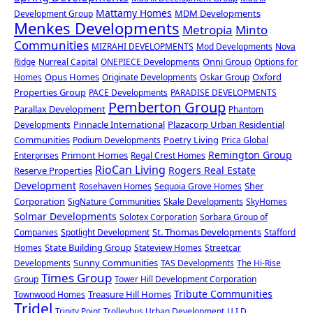
Mattamy Homes
MDM Developments
Development Group
Menkes Developments
Metropia
Minto
Communities
MIZRAHI DEVELOPMENTS
Mod Developments
Nova
Onni Group
Ridge
Nurreal Capital
ONEPIECE Developments
Options for
Opus Homes
Oxford
Homes
Originate Developments
Oskar Group
Properties Group
PACE Developments
PARADISE DEVELOPMENTS
Pemberton Group
Parallax Development
Phantom
Pinnacle International
Plazacorp Urban Residential
Developments
Communities
Poetry Living
Podium Developments
Prica Global
Remington Group
Primont Homes
Enterprises
Regal Crest Homes
RioCan Living
Rogers Real Estate
Reserve Properties
Development
Sher
Rosehaven Homes
Sequoia Grove Homes
Corporation
SigNature Communities
Skale Developments
SkyHomes
Solmar Developments
Solotex Corporation
Sorbara Group of
St. Thomas Developments
Companies
Spotlight Development
Stafford
State Building Group
Homes
Stateview Homes
Streetcar
Sunny Communities
Developments
TAS Developments
The Hi-Rise
Times Group
Group
Tower Hill Development Corporation
Tribute Communities
Treasure Hill Homes
Townwood Homes
Tridel
Trinity Point
Trolleybus Urban Development
U.I.D