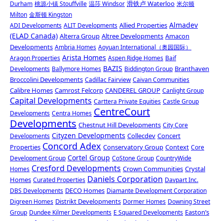
滑铁卢 Waterloo
Durham
桃源小镇 Stouffville
温莎 Windsor
米尔顿
Milton
金斯顿 Kingston
Almadev
Allied Properties
ADI Developments
ALIT Developments
(ELAD Canada)
Alterra Group
Altree Developments
Amacon
Developments
Ambria Homes
Aoyuan International（奥园国际）
Arista Homes
Aragon Properties
Aspen Ridge Homes
Baif
BAZIS
Branthaven
Developments
Ballymore Homes
Biddington Group
Broccolini Developments
Cadillac Fairview
Caivan Communities
Calibre Homes
Camrost Felcorp
CANDEREL GROUP
Canlight Group
Capital Developments
Carttera Private Equities
Castle Group
CentreCourt
Developments
Centra Homes
Developments
Chestnut Hill Developments
City Core
Cityzen Developments
Collecdev
Concert
Developments
Concord Adex
Properties
Conservatory Group
Context
Core
Cortel Group
Development Group
CoStone Group
CountryWide
Cresford Developments
Crown Communities
Crystal
Homes
Daniels Corporation
Homes
Curated Properties
Davpart Inc.
DECO Homes
DBS Developments
Diamante Development Corporation
Distrikt Developments
Digreen Homes
Dormer Homes
Downing Street
Easton’s
Group
Dundee Kilmer Developments
E Squared Developments