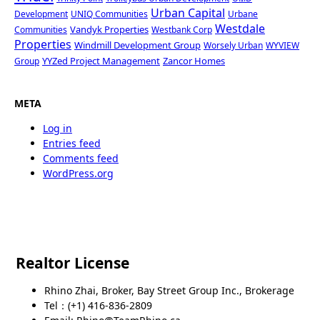
Urban Capital
Development
UNIQ Communities
Urbane
Westdale
Vandyk Properties
Communities
Westbank Corp
Properties
Windmill Development Group
Worsely Urban
WYVIEW
YYZed Project Management
Zancor Homes
Group
META
Log in
Entries feed
Comments feed
WordPress.org
Realtor License
Rhino Zhai, Broker, Bay Street Group Inc., Brokerage
Tel：(+1) 416-836-2809