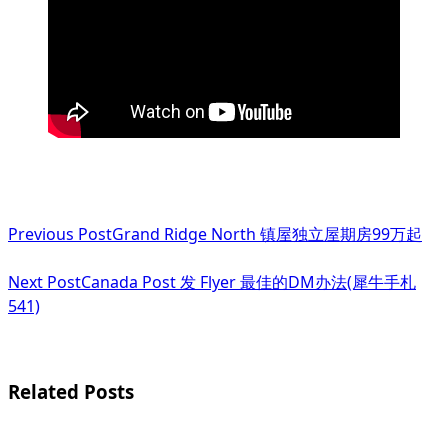
<span
Previous Post
Grand Ridge North 镇屋独立屋期房99万起
class="nav-
subtitle
Next Post
Canada Post 发 Flyer 最佳的DM办法(犀牛手札
541)
screen-
reader-
text">Page</span>
Related Posts