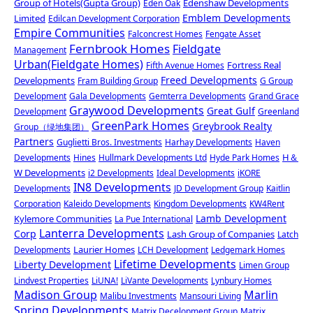
Group of Hotels(Gupta Group)
Edenshaw Developments
Eden Oak
Emblem Developments
Limited
Edilcan Development Corporation
Empire Communities
Falconcrest Homes
Fengate Asset
Fernbrook Homes
Fieldgate
Management
Urban(Fieldgate Homes)
Fortress Real
Fifth Avenue Homes
Freed Developments
Developments
Fram Building Group
G Group
Development
Gala Developments
Gemterra Developments
Grand Grace
Graywood Developments
Great Gulf
Development
Greenland
GreenPark Homes
Greybrook Realty
Group（绿地集团）
Partners
Guglietti Bros. Investments
Harhay Developments
Haven
H＆
Developments
Hines
Hullmark Developments Ltd
Hyde Park Homes
W Developments
i2 Developments
Ideal Developments
iKORE
IN8 Developments
Developments
JD Development Group
Kaitlin
Corporation
Kaleido Developments
Kingdom Developments
KW4Rent
Lamb Development
Kylemore Communities
La Pue International
Lanterra Developments
Corp
Lash Group of Companies
Latch
Laurier Homes
Developments
LCH Development
Ledgemark Homes
Lifetime Developments
Liberty Development
Limen Group
Lindvest Properties
LiUNA!
LiVante Developments
Lynbury Homes
Madison Group
Marlin
Malibu Investments
Mansouri Living
Spring Developments
Matrix Decelopment Group
Matrix