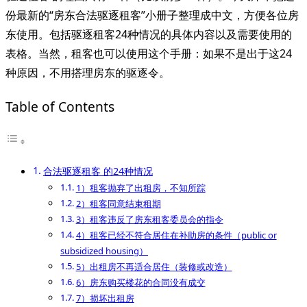
份最新的“房东合法驱逐租客”小册子整理成中文，方便各位房
东使用。包括驱逐租客24种情况的具体内容以及需要使用的
表格。当然，租客也可以使用这个手册：如果不是出于这24
种原因，不用搭理房东的驱逐令。
Table of Contents
合法驱逐租客 的24种情况
1）租客抛弃了出租房，不知所踪
2）租客同意结束租期
3）租客违反了房东租客委员会的指令
4）租客已经不符合居住在补助房的条件（public or
subsidized housing）
5）出租房不再适合居住（装修或改造）
6）房东购买楼花的合同没有成交
7）损坏出租房