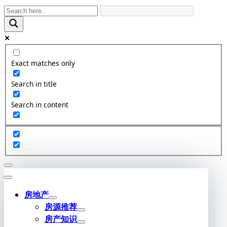
Skip
to
content
Exact matches only
Search in title
Search in content
房地产
房源推荐
房产知识