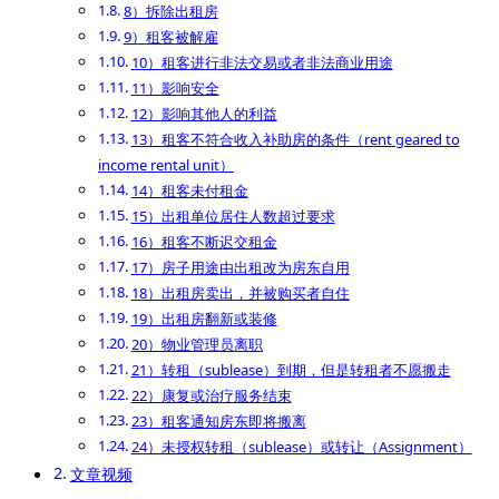
8）拆除出租房
9）租客被解雇
10）租客进行非法交易或者非法商业用途
11）影响安全
12）影响其他人的利益
13）租客不符合收入补助房的条件（rent geared to
income rental unit）
14）租客未付租金
15）出租单位居住人数超过要求
16）租客不断迟交租金
17）房子用途由出租改为房东自用
18）出租房卖出，并被购买者自住
19）出租房翻新或装修
20）物业管理员离职
21）转租（sublease）到期，但是转租者不愿搬走
22）康复或治疗服务结束
23）租客通知房东即将搬离
24）未授权转租（sublease）或转让（Assignment）
文章视频