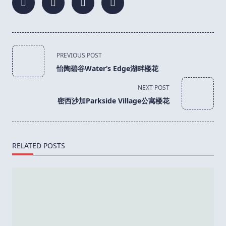
<span
PREVIOUS POST
class="nav-
怡陶碧谷Water‘s Edge湖畔楼花
subtitle
screen-
NEXT POST
reader-
密西沙加Parkside Village公寓楼花
text">Page</span>
RELATED POSTS