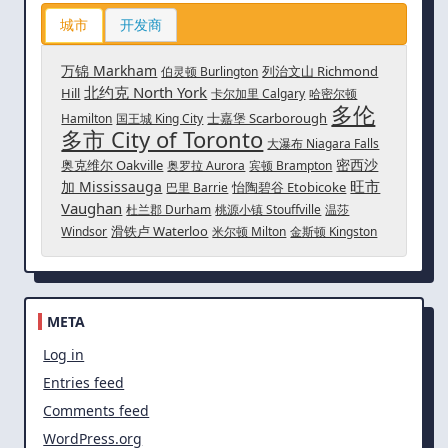
城市
开发商
万锦 Markham
列治文山 Richmond
伯灵顿 Burlington
北约克 North York
Hill
卡尔加里 Calgary
哈密尔顿
多伦
士嘉堡 Scarborough
Hamilton
国王城 King City
多市 City of Toronto
大瀑布 Niagara Falls
密西沙
奥克维尔 Oakville
奥罗拉 Aurora
宾顿 Brampton
旺市
加 Mississauga
怡陶碧谷 Etobicoke
巴里 Barrie
Vaughan
杜兰郡 Durham
桃源小镇 Stouffville
温莎
滑铁卢 Waterloo
Windsor
米尔顿 Milton
金斯顿 Kingston
META
Log in
Entries feed
Comments feed
WordPress.org