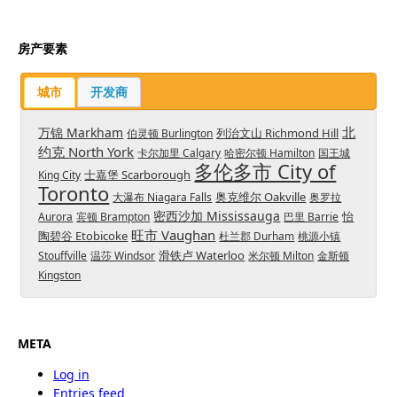
房产要素
城市
开发商
北
万锦 Markham
列治文山 Richmond Hill
伯灵顿 Burlington
约克 North York
卡尔加里 Calgary
哈密尔顿 Hamilton
国王城
多伦多市 City of
士嘉堡 Scarborough
King City
Toronto
奥克维尔 Oakville
大瀑布 Niagara Falls
奥罗拉
密西沙加 Mississauga
怡
Aurora
宾顿 Brampton
巴里 Barrie
旺市 Vaughan
陶碧谷 Etobicoke
杜兰郡 Durham
桃源小镇
滑铁卢 Waterloo
Stouffville
温莎 Windsor
米尔顿 Milton
金斯顿
Kingston
META
Log in
Entries feed