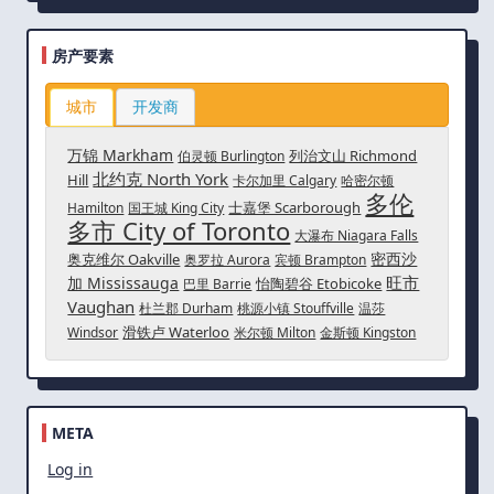
房产要素
城市
开发商
万锦 Markham
列治文山 Richmond
伯灵顿 Burlington
北约克 North York
Hill
卡尔加里 Calgary
哈密尔顿
多伦
士嘉堡 Scarborough
Hamilton
国王城 King City
多市 City of Toronto
大瀑布 Niagara Falls
密西沙
奥克维尔 Oakville
奥罗拉 Aurora
宾顿 Brampton
旺市
加 Mississauga
怡陶碧谷 Etobicoke
巴里 Barrie
Vaughan
杜兰郡 Durham
桃源小镇 Stouffville
温莎
滑铁卢 Waterloo
Windsor
米尔顿 Milton
金斯顿 Kingston
META
Log in