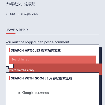
大幅减少。这表明
Rhino
Aug 6, 2026
LEAVE A REPLY
You must be
logged in
to post a comment.
SEARCH ARTICLES 搜索站内文章
Exact matches only
SEARCH WITH GOOGLE 用谷歌搜索全站
Search in title
Search in content