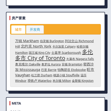
房产要素
城市
开发商
万锦 Markham
列治文山 Richmond
伯灵顿 Burlington
北约克 North York
Hill
卡尔加里 Calgary
哈密尔顿
多伦
士嘉堡 Scarborough
Hamilton
国王城 King City
多市 City of Toronto
大瀑布 Niagara Falls
密西沙
奥克维尔 Oakville
奥罗拉 Aurora
宾顿 Brampton
旺市
加 Mississauga
怡陶碧谷 Etobicoke
巴里 Barrie
Vaughan
杜兰郡 Durham
桃源小镇 Stouffville
温莎
滑铁卢 Waterloo
Windsor
米尔顿 Milton
金斯顿 Kingston
META