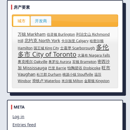
房产要素
城市
开发商
万锦 Markham
列治文山 Richmond
伯灵顿 Burlington
北约克 North York
Hill
卡尔加里 Calgary
哈密尔顿
多伦
士嘉堡 Scarborough
Hamilton
国王城 King City
多市 City of Toronto
大瀑布 Niagara Falls
密西沙
奥克维尔 Oakville
奥罗拉 Aurora
宾顿 Brampton
旺市
加 Mississauga
怡陶碧谷 Etobicoke
巴里 Barrie
Vaughan
杜兰郡 Durham
桃源小镇 Stouffville
温莎
滑铁卢 Waterloo
Windsor
米尔顿 Milton
金斯顿 Kingston
META
Log in
Entries feed