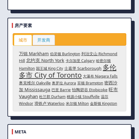
房产要素
城市
开发商
万锦 Markham
列治文山 Richmond
伯灵顿 Burlington
北约克 North York
Hill
卡尔加里 Calgary
哈密尔顿
多伦
士嘉堡 Scarborough
Hamilton
国王城 King City
多市 City of Toronto
大瀑布 Niagara Falls
密西沙
奥克维尔 Oakville
奥罗拉 Aurora
宾顿 Brampton
旺市
加 Mississauga
怡陶碧谷 Etobicoke
巴里 Barrie
Vaughan
杜兰郡 Durham
桃源小镇 Stouffville
温莎
滑铁卢 Waterloo
Windsor
米尔顿 Milton
金斯顿 Kingston
META