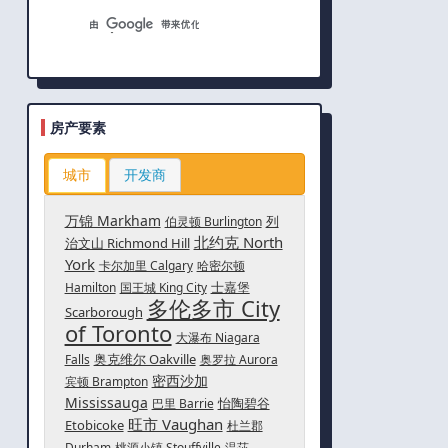
房产要素
城市
开发商
万锦 Markham
列
伯灵顿 Burlington
北约克 North
治文山 Richmond Hill
York
卡尔加里 Calgary
哈密尔顿
士嘉堡
Hamilton
国王城 King City
多伦多市 City
Scarborough
of Toronto
大瀑布 Niagara
奥克维尔 Oakville
Falls
奥罗拉 Aurora
密西沙加
宾顿 Brampton
Mississauga
怡陶碧谷
巴里 Barrie
旺市 Vaughan
Etobicoke
杜兰郡
Durham
桃源小镇 Stouffville
温莎