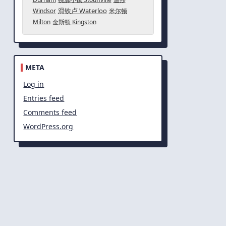
滑铁卢 Waterloo
Windsor
米尔顿
Milton
金斯顿 Kingston
META
Log in
Entries feed
Comments feed
WordPress.org