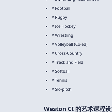
* Football
* Rugby
* Ice Hockey
* Wrestling
* Volleyball (Co-ed)
* Cross-Country
* Track and Field
* Softball
* Tennis
* Slo-pitch
Weston CI 的艺术课程