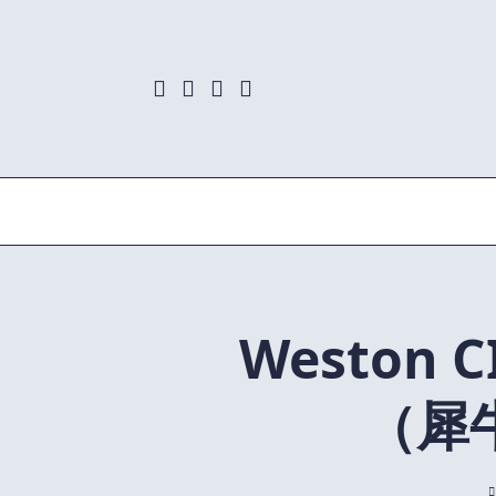
Skip
to
content
Weston 
（犀