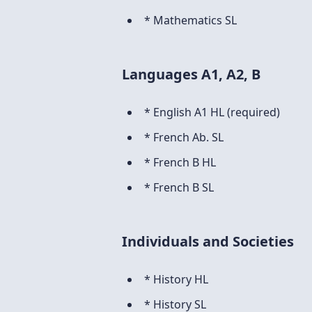
* Mathematics SL
Languages A1, A2, B
* English A1 HL (required)
* French Ab. SL
* French B HL
* French B SL
Individuals and Societies
* History HL
* History SL