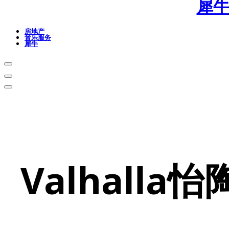
犀
房地产
音乐服务
犀牛
Valhall