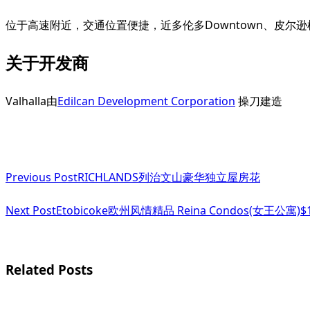
位于高速附近，交通位置便捷，近多伦多Downtown、皮尔
关于开发商
Valhalla由
Edilcan Development Corporation
操刀建造
<span
Previous Post
RICHLANDS列治文山豪华独立屋房花
class="nav-
subtitle
Next Post
Etobicoke欧州风情精品 Reina Condos(女王公寓)
screen-
reader-
Related Posts
text">Page</span>