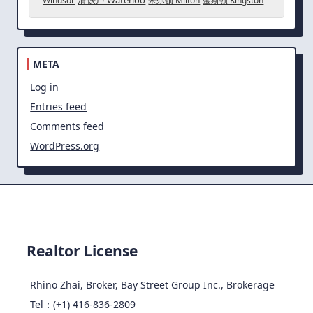
滑铁卢 Waterloo
Windsor
米尔顿 Milton
金斯顿 Kingston
META
Log in
Entries feed
Comments feed
WordPress.org
Realtor License
Rhino Zhai, Broker, Bay Street Group Inc., Brokerage
Tel：(+1) 416-836-2809