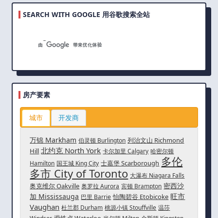
SEARCH WITH GOOGLE 用谷歌搜索全站
房产要素
城市
开发商
万锦 Markham
列治文山 Richmond
伯灵顿 Burlington
北约克 North York
Hill
卡尔加里 Calgary
哈密尔顿
多伦
士嘉堡 Scarborough
Hamilton
国王城 King City
多市 City of Toronto
大瀑布 Niagara Falls
密西沙
奥克维尔 Oakville
奥罗拉 Aurora
宾顿 Brampton
旺市
加 Mississauga
怡陶碧谷 Etobicoke
巴里 Barrie
Vaughan
杜兰郡 Durham
桃源小镇 Stouffville
温莎