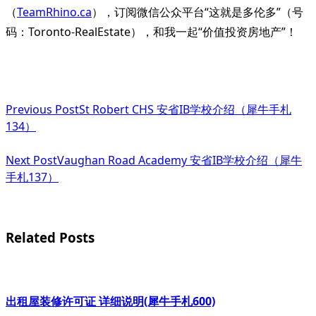
（
TeamRhino.ca
），订阅微信公众平台“这就是多伦多”（号
码：Toronto-RealEstate），和我一起“价值投资房地产”！
<span
Previous Post
St Robert CHS 安省IB学校介绍（犀牛手札
class="nav-
134）
subtitle
Next Post
Vaughan Road Academy 安省IB学校介绍（犀牛
screen-
手札137）
reader-
text">Page</span>
Related Posts
出租屋装修许可证 详细说明(犀牛手札600)