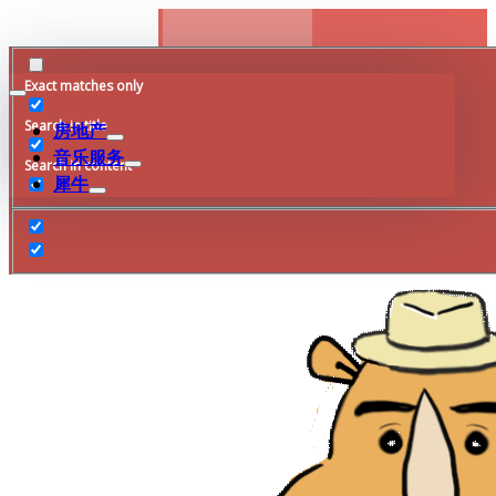
Skip
to
content
Exact matches only
Search in title
房地产
音乐服务
Search in content
犀牛