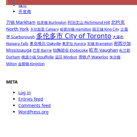
城市
开发商
北约克
万锦 Markham
列治文山 Richmond Hill
伯灵顿 Burlington
North York
士嘉
卡尔加里 Calgary
哈密尔顿 Hamilton
国王城 King City
多伦多市 City of Toronto
堡 Scarborough
大瀑布
密西沙加
奥克维尔 Oakville
Niagara Falls
奥罗拉 Aurora
宾顿 Brampton
旺市 Vaughan
Mississauga
怡陶碧谷 Etobicoke
巴里 Barrie
杜兰郡
滑铁卢 Waterloo
Durham
桃源小镇 Stouffville
温莎 Windsor
米尔顿
Milton
金斯顿 Kingston
META
Log in
Entries feed
Comments feed
WordPress.org