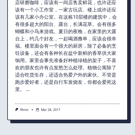
店研磨咖啡，应该有一间店售卖鲜花，也许还应
该有一个小工作室，一家古玩店。楼上或许还应
该有几家小办公室。在这栋10层楼的建筑中，会
有很多超大的阳台、露台，长满花草。会有很多
蝴蝶和小鸟来游戏。夏日的夜晚，在家里的大露
台上，约几个好友，一起喝酒撸串，应该会很幸
福。楼里面会有一个很大的厨房，除了必备的烹
饪设备，还会有各种长在盆中新鲜的香草供大家
饷用。家里会事先准备好种植绿植的架子，不喜
欢的朋友也许有点发愁怎么处理。植物公寓除了
适合吃货生存，还适合热爱户外的家伙。不管是
跑步爱好者，还是自行车发烧友，你都会爱死这
里。
...
Rhino
Mar 28, 2017