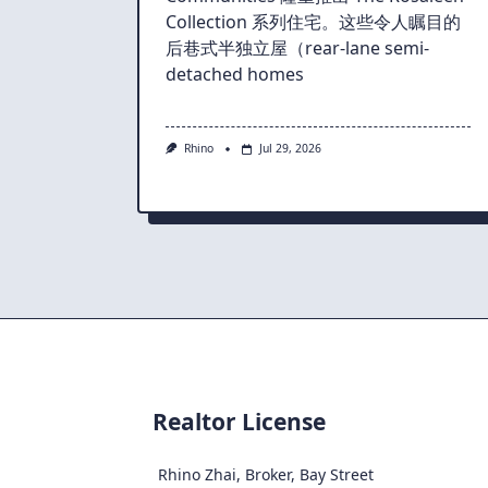
Collection 系列住宅。这些令人瞩目的
后巷式半独立屋（rear-lane semi-
detached homes
Rhino
Jul 29, 2026
Realtor License
Rhino Zhai, Broker, Bay Street