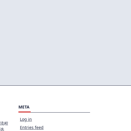
META
Log in
流程
Entries feed
选