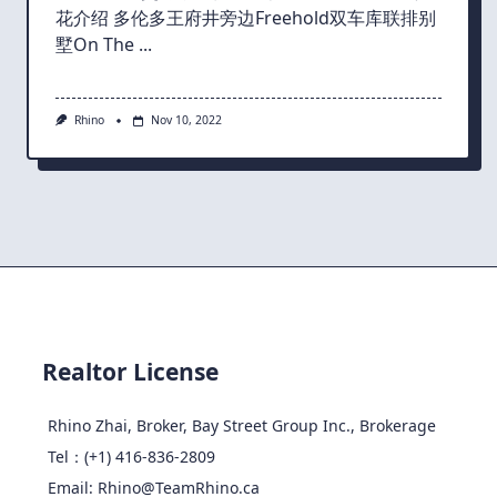
花介绍 多伦多王府井旁边Freehold双车库联排别
墅On The
...
Rhino
Nov 10, 2022
Realtor License
Rhino Zhai, Broker, Bay Street Group Inc., Brokerage
Tel：(+1) 416-836-2809
Email: Rhino@TeamRhino.ca