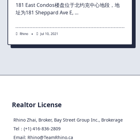
181 East Condos楼盘位于北约克中心地段，地
址为181 Sheppard Ave E,
...
Rhino
Jul 10, 2021
Realtor License
Rhino Zhai, Broker, Bay Street Group Inc., Brokerage
Tel：(+1) 416-836-2809
Email: Rhino@TeamRhino.ca