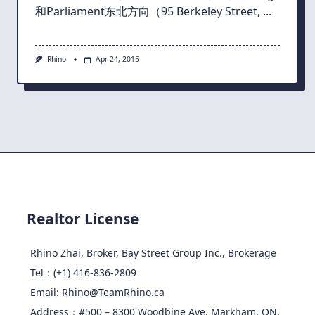
和Parliament东北方向（95 Berkeley Street,
...
Rhino
Apr 24, 2015
Realtor License
Rhino Zhai, Broker, Bay Street Group Inc., Brokerage
Tel：(+1) 416-836-2809
Email: Rhino@TeamRhino.ca
Address：#500 – 8300 Woodbine Ave, Markham, ON,