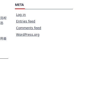
META
Log in
流程
Entries feed
选
Comments feed
WordPress.org
用最