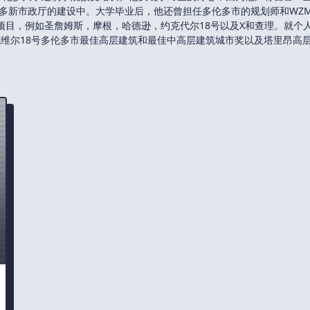
多伦多新市政厅的建设中。大学毕业后，他还曾担任多伦多市的规划师和WZMH A
荣的项目，例如圣詹姆斯，摩根，哈德逊，约克代尔18号以及X和查理。就个
约克维尔18号多伦多市最佳高层建筑和最佳中高层建筑城市奖以及塔里昂高