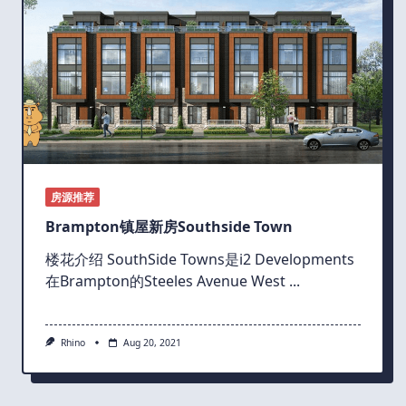
房源推荐
Brampton镇屋新房Southside Town
楼花介绍 SouthSide Towns是i2 Developments
在Brampton的Steeles Avenue West
...
Rhino
Aug 20, 2021