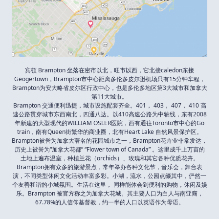
宾顿 Brampton 坐落在密市以北，旺市以西，它北接caledon东接
Geogertown，Brampton市中心距离多伦多皮尔逊机场只有15分钟车程，
Brampton为安大略省皮尔区行政中心，也是多伦多地区第3大城市和加拿大
第11大城市。
Brampton 交通便利迅捷，城市设施配套齐全。401， 403， 407， 410 高
速公路贯穿城市东西南北，四通八达。以410高速公路为中轴线，东有2008
年新建的大型现代的WILLIAM OSLER医院，西有通往Toronto市中心的Go
train，南有Queen街繁华的商业圈，北有Heart Lake 自然风景保护区。
Brampton被誉为加拿大著名的花园城市之一，Brampton花卉业非常发达，
历史上被誉为“加拿大花都” “Flower town of Canada” 。这里成千上万亩的
土地上遍布温室，种植兰花（orchids）、玫瑰和其它各种优质花卉。
Brampton拥有众多的旅游景点，常年举办各种文化节，音乐会，舞台表
演，不同类型休闲文化活动丰富多彩。小湖，流水，公园点缀其中，俨然一
个友善和谐的小城氛围。生活在这里， 同样能体会到便利的购物，休闲及娱
乐。Brampton 被官方称之为加拿大花城。其主要人口为白人与南亚裔，
67.78%的人信仰基督教，约一半的人口以英语作为母语。