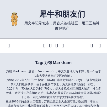
Skip
to
犀牛和朋友们
content
用文字记录城市，用音乐连接社区，用工匠精神
做好地产
Tag:
万锦 Markham
万锦 Markham；发音： /ˈmɑːrkəm/），中文又音译为马卡姆，是一个位于
加拿大安大略省约克区的城市。
万锦市2012年7月1日由“市镇”（Town）升格为“城市”（City），该市曾是加
拿大人口最多的镇，位于多伦多市以北，为大多伦多地区的一部分。
在2011年，万锦的人口为301,709人，是大多伦多地区第四大城镇，排在多
伦多、密西沙加及宾顿市之后。多家高科技公司均将其加拿大分公司总部设
于万锦，因此万锦常被喻为“加拿大的高科技首都”。
根据2016年的全国人口普查，万锦也是加拿大全国可见少数族裔（非白人、
非高加索人种）比例最高的城市，占全市77.9%的人口，其中华裔占全市