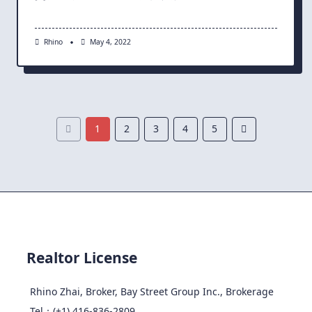
Rhino
May 4, 2022
1
2
3
4
5
Realtor License
Rhino Zhai, Broker, Bay Street Group Inc., Brokerage
Tel：(+1) 416-836-2809