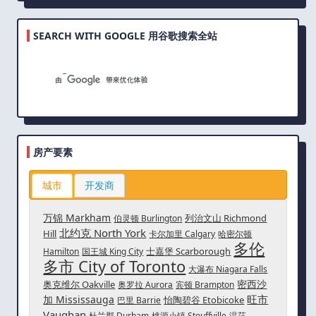
SEARCH WITH GOOGLE 用谷歌搜索全站
房产要素
城市
开发商
万锦 Markham
列治文山 Richmond
伯灵顿 Burlington
北约克 North York
Hill
卡尔加里 Calgary
哈密尔顿
多伦
士嘉堡 Scarborough
Hamilton
国王城 King City
多市 City of Toronto
大瀑布 Niagara Falls
密西沙
奥克维尔 Oakville
奥罗拉 Aurora
宾顿 Brampton
旺市
加 Mississauga
怡陶碧谷 Etobicoke
巴里 Barrie
Vaughan
杜兰郡 Durham
桃源小镇 Stouffville
温莎