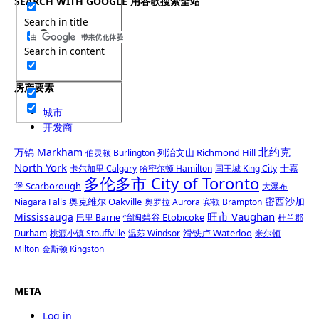
SEARCH WITH GOOGLE 用谷歌搜索全站
Search in title
Search in content
房产要素
城市
开发商
北约克
万锦 Markham
列治文山 Richmond Hill
伯灵顿 Burlington
North York
士嘉
卡尔加里 Calgary
哈密尔顿 Hamilton
国王城 King City
多伦多市 City of Toronto
堡 Scarborough
大瀑布
密西沙加
奥克维尔 Oakville
Niagara Falls
奥罗拉 Aurora
宾顿 Brampton
旺市 Vaughan
Mississauga
怡陶碧谷 Etobicoke
巴里 Barrie
杜兰郡
滑铁卢 Waterloo
Durham
桃源小镇 Stouffville
温莎 Windsor
米尔顿
Milton
金斯顿 Kingston
META
Log in