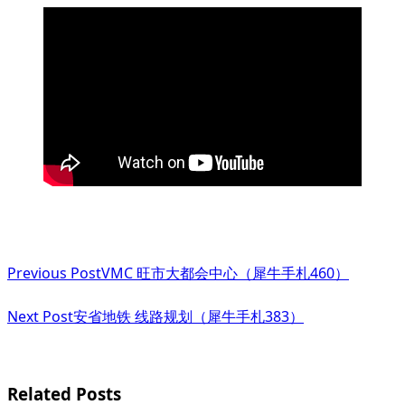
<span
Previous Post
VMC 旺市大都会中心（犀牛手札460）
class="nav-
subtitle
Next Post
安省地铁 线路规划（犀牛手札383）
screen-
reader-
Related Posts