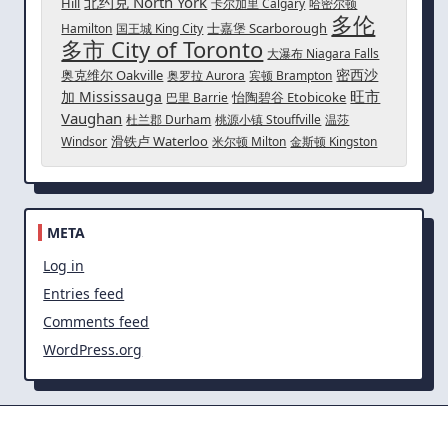
北约克 North York
Hill
卡尔加里 Calgary
哈密尔顿
多伦
士嘉堡 Scarborough
Hamilton
国王城 King City
多市 City of Toronto
大瀑布 Niagara Falls
密西沙
奥克维尔 Oakville
奥罗拉 Aurora
宾顿 Brampton
旺市
加 Mississauga
怡陶碧谷 Etobicoke
巴里 Barrie
Vaughan
杜兰郡 Durham
桃源小镇 Stouffville
温莎
滑铁卢 Waterloo
Windsor
米尔顿 Milton
金斯顿 Kingston
META
Log in
Entries feed
Comments feed
WordPress.org