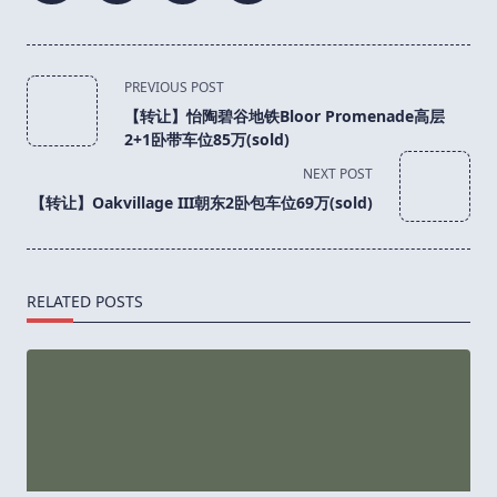
<span
PREVIOUS POST
class="nav-
【转让】怡陶碧谷地铁Bloor Promenade高层
subtitle
2+1卧带车位85万(sold)
screen-
NEXT POST
reader-
【转让】Oakvillage III朝东2卧包车位69万(sold)
text">Page</span>
RELATED POSTS