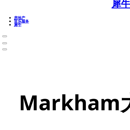
犀
房地产
音乐服务
犀牛
Markh