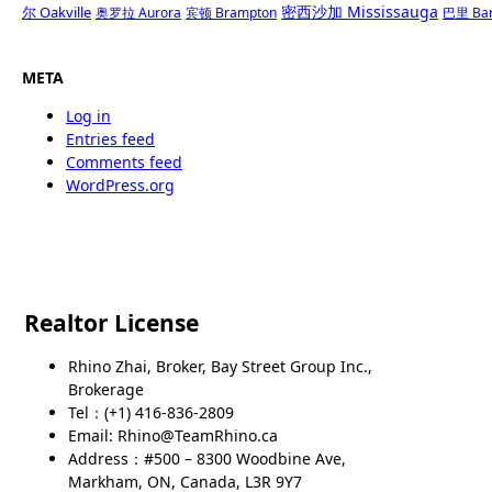
密西沙加 Mississauga
尔 Oakville
奥罗拉 Aurora
宾顿 Brampton
巴里 Bar
META
Log in
Entries feed
Comments feed
WordPress.org
Realtor License
Rhino Zhai, Broker, Bay Street Group Inc.,
Brokerage
Tel：(+1) 416-836-2809
Email: Rhino@TeamRhino.ca
Address：#500 – 8300 Woodbine Ave,
Markham, ON, Canada, L3R 9Y7