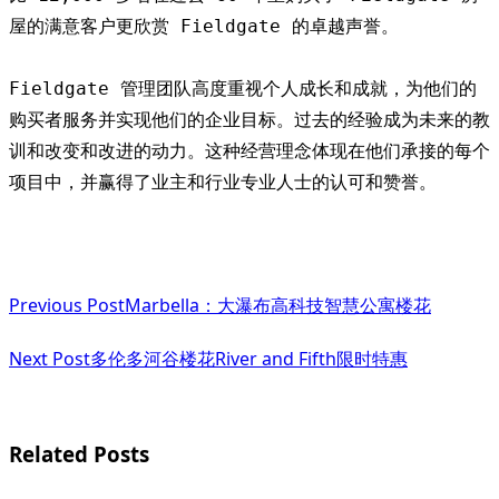
屋的满意客户更欣赏 Fieldgate 的卓越声誉。

Fieldgate 管理团队高度重视个人成长和成就，为他们的
购买者服务并实现他们的企业目标。过去的经验成为未来的教
训和改变和改进的动力。这种经营理念体现在他们承接的每个
项目中，并赢得了业主和行业专业人士的认可和赞誉。
<span
Previous Post
Marbella：大瀑布高科技智慧公寓楼花
class="nav-
subtitle
Next Post
多伦多河谷楼花River and Fifth限时特惠
screen-
reader-
Related Posts
text">Page</span>