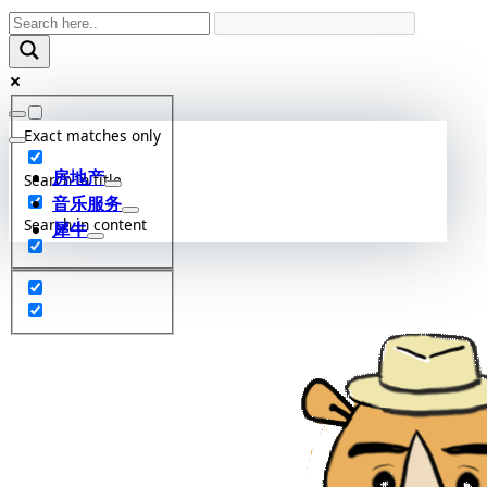
Skip
to
content
Exact matches only
房地产
Search in title
音乐服务
Search in content
犀牛