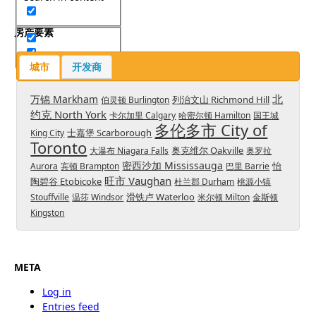
房产要素
城市
开发商
北
万锦 Markham
列治文山 Richmond Hill
伯灵顿 Burlington
约克 North York
卡尔加里 Calgary
哈密尔顿 Hamilton
国王城
多伦多市 City of
士嘉堡 Scarborough
King City
Toronto
奥克维尔 Oakville
大瀑布 Niagara Falls
奥罗拉
密西沙加 Mississauga
怡
Aurora
宾顿 Brampton
巴里 Barrie
旺市 Vaughan
陶碧谷 Etobicoke
杜兰郡 Durham
桃源小镇
滑铁卢 Waterloo
Stouffville
温莎 Windsor
米尔顿 Milton
金斯顿
Kingston
META
Log in
Entries feed