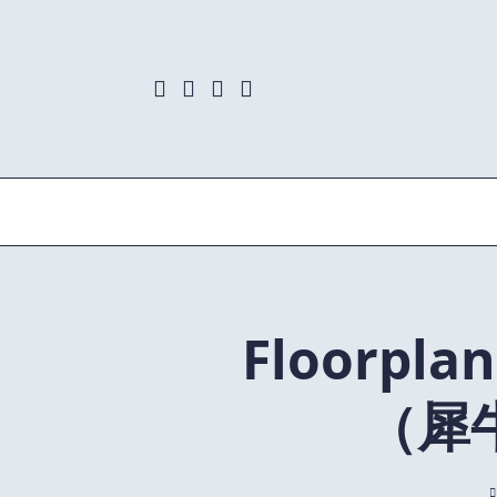
Skip
to
content
Floorpl
（犀