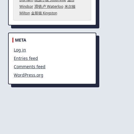
滑铁卢 Waterloo
Windsor
米尔顿
Milton
金斯顿 Kingston
META
Log in
Entries feed
Comments feed
WordPress.org