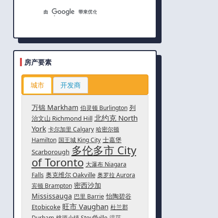
房产要素
城市
开发商
万锦 Markham
列
伯灵顿 Burlington
北约克 North
治文山 Richmond Hill
York
卡尔加里 Calgary
哈密尔顿
士嘉堡
Hamilton
国王城 King City
多伦多市 City
Scarborough
of Toronto
大瀑布 Niagara
奥克维尔 Oakville
Falls
奥罗拉 Aurora
密西沙加
宾顿 Brampton
Mississauga
怡陶碧谷
巴里 Barrie
旺市 Vaughan
Etobicoke
杜兰郡
Durham
桃源小镇 Stouffville
温莎