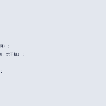
式衣橱）；
（洗衣机、烘干机）；
）；