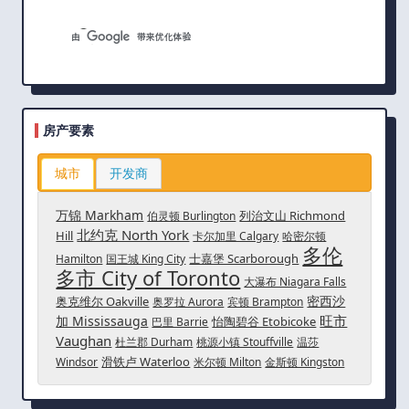
房产要素
城市
开发商
万锦 Markham
列治文山 Richmond
伯灵顿 Burlington
北约克 North York
Hill
卡尔加里 Calgary
哈密尔顿
多伦
士嘉堡 Scarborough
Hamilton
国王城 King City
多市 City of Toronto
大瀑布 Niagara Falls
密西沙
奥克维尔 Oakville
奥罗拉 Aurora
宾顿 Brampton
旺市
加 Mississauga
怡陶碧谷 Etobicoke
巴里 Barrie
Vaughan
杜兰郡 Durham
桃源小镇 Stouffville
温莎
滑铁卢 Waterloo
Windsor
米尔顿 Milton
金斯顿 Kingston