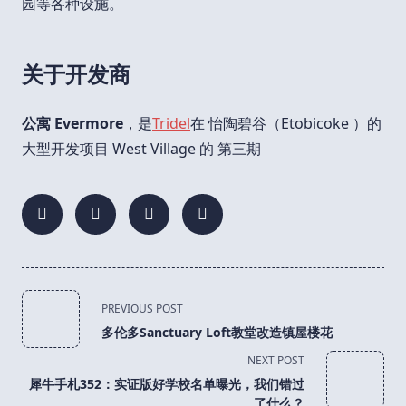
园等各种设施。
关于开发商
公寓 Evermore
，是
Tridel
在 怡陶碧谷（Etobicoke ）的
大型开发项目 West Village 的 第三期
<span
PREVIOUS POST
class="nav-
多伦多Sanctuary Loft教堂改造镇屋楼花
subtitle
NEXT POST
screen-
犀牛手札352：实证版好学校名单曝光，我们错过
reader-
了什么？