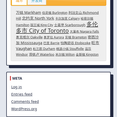
城市
开发商
万锦 Markham
列治文山 Richmond
伯灵顿 Burlington
北约克 North York
Hill
卡尔加里 Calgary
哈密尔顿
多伦
士嘉堡 Scarborough
Hamilton
国王城 King City
多市 City of Toronto
大瀑布 Niagara Falls
密西沙
奥克维尔 Oakville
奥罗拉 Aurora
宾顿 Brampton
旺市
加 Mississauga
怡陶碧谷 Etobicoke
巴里 Barrie
Vaughan
杜兰郡 Durham
桃源小镇 Stouffville
温莎
滑铁卢 Waterloo
Windsor
米尔顿 Milton
金斯顿 Kingston
META
Log in
Entries feed
Comments feed
WordPress.org