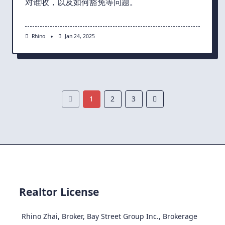
对谁收，以及如何豁免等问题。
Rhino
Jan 24, 2025
1
2
3
Realtor License
Rhino Zhai, Broker, Bay Street Group Inc., Brokerage