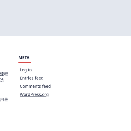
META
Log in
流程
Entries feed
选
Comments feed
WordPress.org
用最