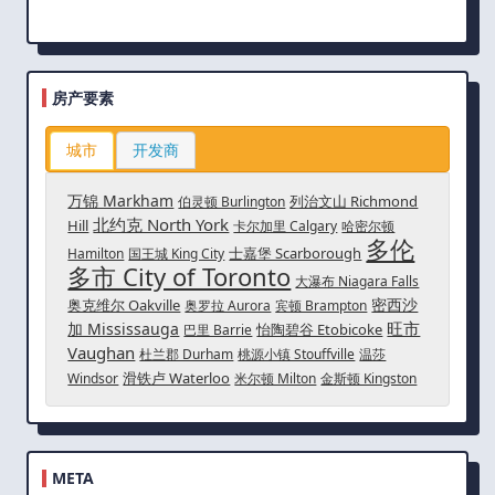
房产要素
城市
开发商
万锦 Markham
列治文山 Richmond
伯灵顿 Burlington
北约克 North York
Hill
卡尔加里 Calgary
哈密尔顿
多伦
士嘉堡 Scarborough
Hamilton
国王城 King City
多市 City of Toronto
大瀑布 Niagara Falls
密西沙
奥克维尔 Oakville
奥罗拉 Aurora
宾顿 Brampton
旺市
加 Mississauga
怡陶碧谷 Etobicoke
巴里 Barrie
Vaughan
杜兰郡 Durham
桃源小镇 Stouffville
温莎
滑铁卢 Waterloo
Windsor
米尔顿 Milton
金斯顿 Kingston
META