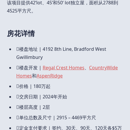
该项目提供42’lot、45’和50‘ lot独立屋，面积从2788到
4525平方尺。
房花详情

楼盘地址 | 4192 8th Line, Bradford West
Gwillimbury

楼盘开发 |
Regal Crest Homes
、
CountryWide
Homes
和
AspenRidge

价格 | 180万起

交房日期 | 2024年开始

楼层高度 | 2层

单位总数及尺寸 | 2915 – 4469平方尺

定金支付要求 | 签约、30天、90天、120天各$5万