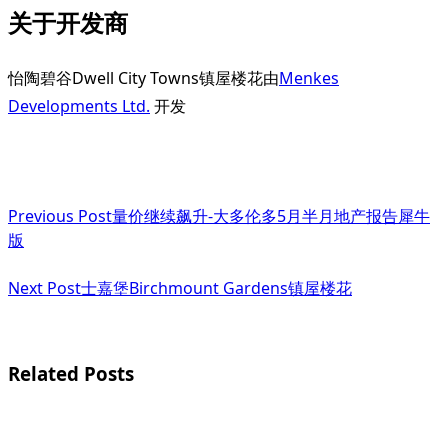
关于开发商
怡陶碧谷Dwell City Towns镇屋楼花由
Menkes
Developments Ltd.
开发
<span
Previous Post
量价继续飙升-大多伦多5月半月地产报告犀牛
class="nav-
版
subtitle
Next Post
士嘉堡Birchmount Gardens镇屋楼花
screen-
reader-
text">Page</span>
Related Posts