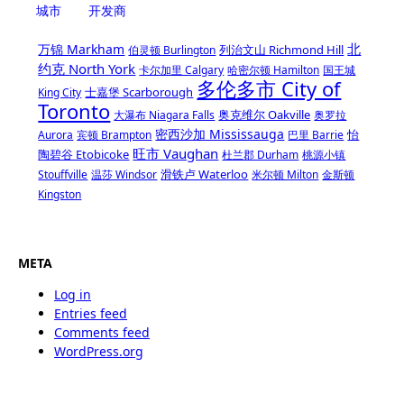
城市
开发商
北
万锦 Markham
列治文山 Richmond Hill
伯灵顿 Burlington
约克 North York
卡尔加里 Calgary
哈密尔顿 Hamilton
国王城
多伦多市 City of
士嘉堡 Scarborough
King City
Toronto
奥克维尔 Oakville
大瀑布 Niagara Falls
奥罗拉
密西沙加 Mississauga
怡
Aurora
宾顿 Brampton
巴里 Barrie
旺市 Vaughan
陶碧谷 Etobicoke
杜兰郡 Durham
桃源小镇
滑铁卢 Waterloo
Stouffville
温莎 Windsor
米尔顿 Milton
金斯顿
Kingston
META
Log in
Entries feed
Comments feed
WordPress.org