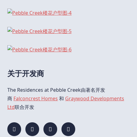
关于开发商
The Residences at Pebble Creek由著名开发
商
Falconcrest Homes
和
Graywood Developments
Ltd
联合开发