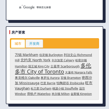
房产要素
城市
开发商
万锦 Markham
列治文山 Richmond
伯灵顿 Burlington
北约克 North York
Hill
卡尔加里 Calgary
哈密尔顿
多伦
士嘉堡 Scarborough
Hamilton
国王城 King City
多市 City of Toronto
大瀑布 Niagara Falls
密西沙
奥克维尔 Oakville
奥罗拉 Aurora
宾顿 Brampton
旺市
加 Mississauga
怡陶碧谷 Etobicoke
巴里 Barrie
Vaughan
杜兰郡 Durham
桃源小镇 Stouffville
温莎
滑铁卢 Waterloo
Windsor
米尔顿 Milton
金斯顿 Kingston