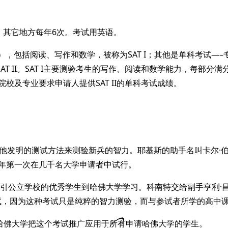
7次，其它地方每年6次。考试用英语。
est），包括阅读、写作和数学，被称为SAT I；其他是单科考试—–专
I。SAT I主要测验考生的写作、阅读和数学能力，每部分满分是8
院校及专业要求申请人提供SAT II的单科考试成绩。
用他发明的测试方法来测验新兵的智力。耶基斯的助手名叫卡尔·
6年第一次在几千名大学申请者中试行。
，吸引公立学校的优秀学生到哈佛大学学习。科南特交给副手亨利
试，因为这种考试只是纯粹的智力测验，而与参试者所学的高中
，哈佛大学把这个考试推广应用于所有申请哈佛大学的学生。