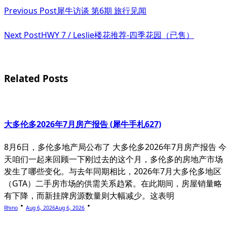
<span
Previous Post
犀牛访谈 第6期 旅行见闻
class="nav-
subtitle
Next Post
HWY 7 / Leslie楼花推荐-四季花园（已售）
screen-
reader-
Related Posts
text">Page</span>
大多伦多2026年7月房产报告 (犀牛手札627)
8月6日，多伦多地产局公布了 大多伦多2026年7月房产报告 今
天咱们一起来回顾一下刚过去的这个月，多伦多的房地产市场
发生了哪些变化。与去年同期相比，2026年7月大多伦多地区
（GTA）二手房市场的供需关系趋紧。在此期间，房屋销量略
有下降，而新挂牌房源数量则大幅减少。这表明
Rhino
Aug 6, 2026
Aug 6, 2026