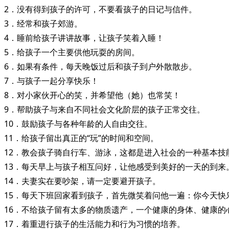
2．没有得到孩子的许可，不要看孩子的日记与信件。
3．经常和孩子郊游。
4．睡前给孩子讲讲故事，让孩子笑着入睡！
5．给孩子一个主要供他玩耍的房间。
6．如果有条件，每天晚饭过后和孩子到户外散散步。
7．与孩子一起分享快乐！
8．对小家伙开心的笑，并希望他（她）也常笑！
9．帮助孩子与来自不同社会文化阶层的孩子正常交往。
10．鼓励孩子与各种年龄的人自由交往。
11．给孩子留出真正的“玩”的时间和空间。
12．教会孩子骑自行车、游泳，这都是进入社会的一种基本技
13．每天早上与孩子相互问好，让他感受到美好的一天的到来
14．夫妻实在要吵架，请一定要避开孩子。
15．每天下班回家看到孩子，首先微笑着问他一遍：你今天快
16．不给孩子留有太多的物质遗产，一个健康的身体、健康的
17．着重进行孩子的生活能力和行为习惯的培养。