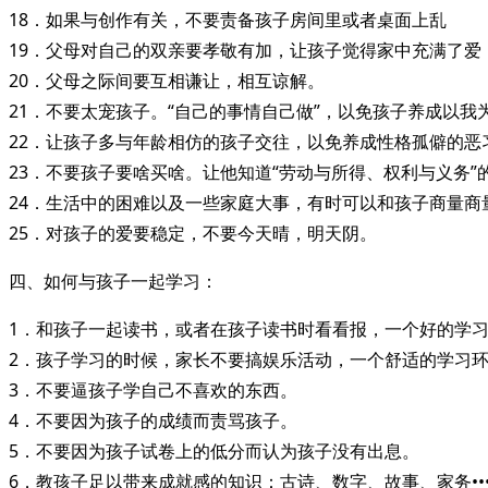
18．如果与创作有关，不要责备孩子房间里或者桌面上乱
19．父母对自己的双亲要孝敬有加，让孩子觉得家中充满了爱
20．父母之际间要互相谦让，相互谅解。
21．不要太宠孩子。“自己的事情自己做”，以免孩子养成以我
22．让孩子多与年龄相仿的孩子交往，以免养成性格孤僻的恶
23．不要孩子要啥买啥。让他知道“劳动与所得、权利与义务”
24．生活中的困难以及一些家庭大事，有时可以和孩子商量商
25．对孩子的爱要稳定，不要今天晴，明天阴。
四、如何与孩子一起学习：
1．和孩子一起读书，或者在孩子读书时看看报，一个好的学
2．孩子学习的时候，家长不要搞娱乐活动，一个舒适的学习
3．不要逼孩子学自己不喜欢的东西。
4．不要因为孩子的成绩而责骂孩子。
5．不要因为孩子试卷上的低分而认为孩子没有出息。
6．教孩子足以带来成就感的知识：古诗、数字、故事、家务••