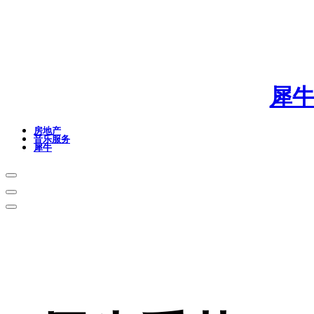
犀
房地产
音乐服务
犀牛