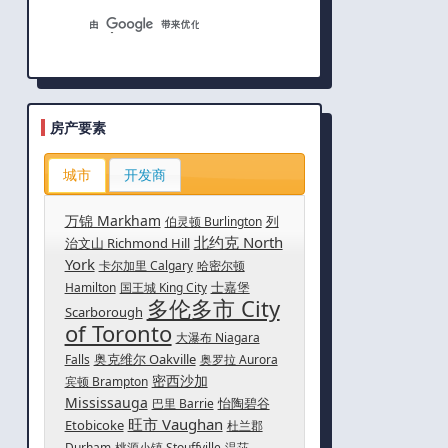
房产要素
城市
开发商
万锦 Markham
列
伯灵顿 Burlington
北约克 North
治文山 Richmond Hill
York
卡尔加里 Calgary
哈密尔顿
士嘉堡
Hamilton
国王城 King City
多伦多市 City
Scarborough
of Toronto
大瀑布 Niagara
奥克维尔 Oakville
Falls
奥罗拉 Aurora
密西沙加
宾顿 Brampton
Mississauga
怡陶碧谷
巴里 Barrie
旺市 Vaughan
Etobicoke
杜兰郡
Durham
桃源小镇 Stouffville
温莎