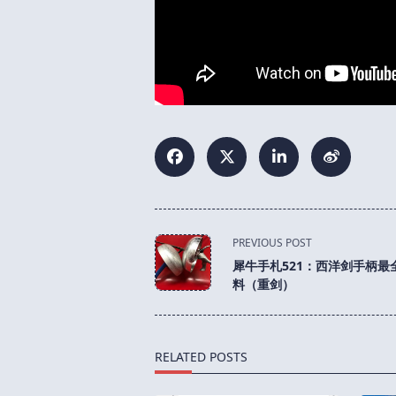
<span
PREVIOUS POST
class="nav-
犀牛手札521：西洋剑手柄最
subtitle
料（重剑）
screen-
reader-
text">Page</span>
RELATED POSTS