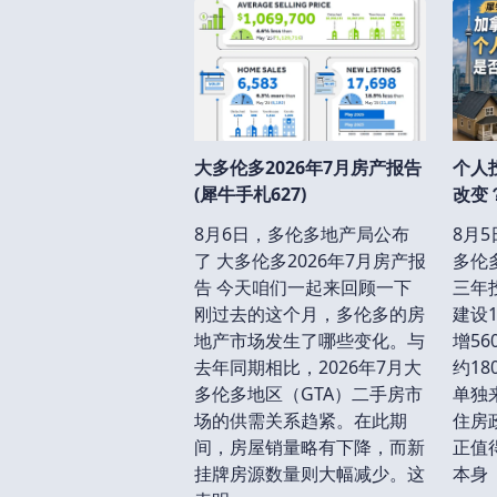
大多伦多2026年7月房产报告
个人
(犀牛手札627)
改变？
8月6日，多伦多地产局公布
8月
了 大多伦多2026年7月房产报
多伦
告 今天咱们一起来回顾一下
三年
刚过去的这个月，多伦多的房
建设
地产市场发生了哪些变化。与
增5
去年同期相比，2026年7月大
约1
多伦多地区（GTA）二手房市
单独
场的供需关系趋紧。在此期
住房
间，房屋销量略有下降，而新
正值
挂牌房源数量则大幅减少。这
本身