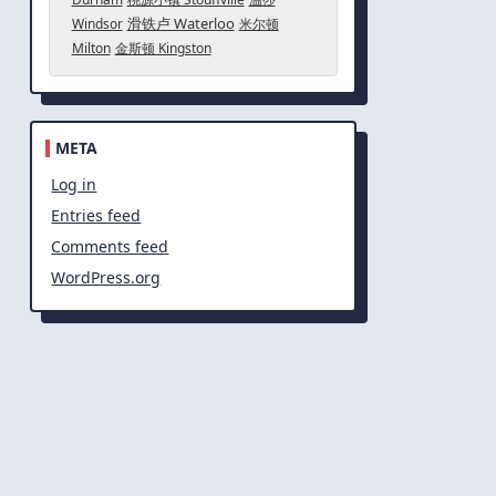
滑铁卢 Waterloo
Windsor
米尔顿
Milton
金斯顿 Kingston
META
Log in
Entries feed
Comments feed
WordPress.org