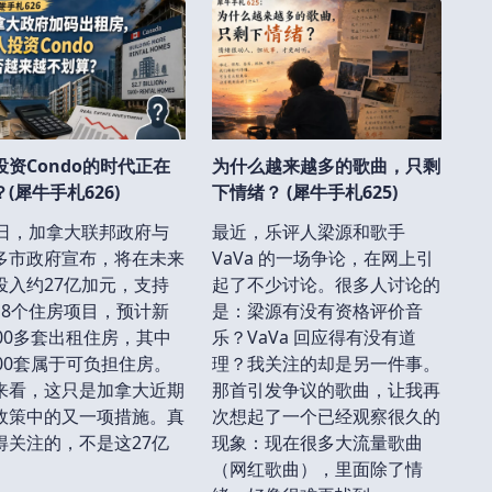
投资Condo的时代正在
为什么越来越多的歌曲，只剩
(犀牛手札626)
下情绪？ (犀牛手札625)
5日，加拿大联邦政府与
最近，乐评人梁源和歌手
多市政府宣布，将在未来
VaVa 的一场争论，在网上引
投入约27亿加元，支持
起了不少讨论。很多人讨论的
18个住房项目，预计新
是：梁源有没有资格评价音
600多套出租住房，其中
乐？VaVa 回应得有没有道
800套属于可负担住房。
理？我关注的却是另一件事。
来看，这只是加拿大近期
那首引发争议的歌曲，让我再
政策中的又一项措施。真
次想起了一个已经观察很久的
得关注的，不是这27亿
现象：现在很多大流量歌曲
（网红歌曲），里面除了情