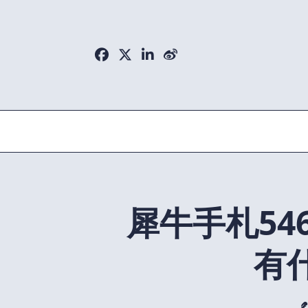
Skip
to
content
犀牛手札54
有