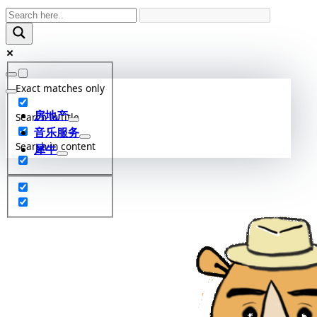
Skip
to
content
Exact matches only
房地产
Search in title
音乐服务
Search in content
犀牛