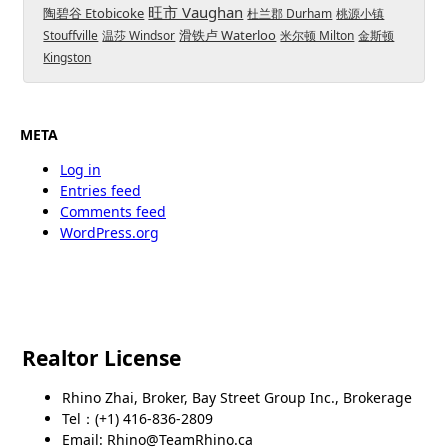
旺市 Vaughan
陶碧谷 Etobicoke
杜兰郡 Durham
桃源小镇
滑铁卢 Waterloo
Stouffville
温莎 Windsor
米尔顿 Milton
金斯顿
Kingston
META
Log in
Entries feed
Comments feed
WordPress.org
Realtor License
Rhino Zhai, Broker, Bay Street Group Inc., Brokerage
Tel：(+1) 416-836-2809
Email: Rhino@TeamRhino.ca