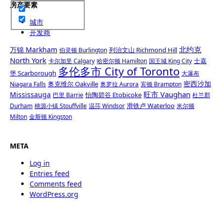
房产要素
城市
开发商
北约克
万锦 Markham
列治文山 Richmond Hill
伯灵顿 Burlington
North York
士嘉
卡尔加里 Calgary
哈密尔顿 Hamilton
国王城 King City
多伦多市 City of Toronto
堡 Scarborough
大瀑布
密西沙加
奥克维尔 Oakville
Niagara Falls
奥罗拉 Aurora
宾顿 Brampton
旺市 Vaughan
Mississauga
怡陶碧谷 Etobicoke
巴里 Barrie
杜兰郡
滑铁卢 Waterloo
Durham
桃源小镇 Stouffville
温莎 Windsor
米尔顿
Milton
金斯顿 Kingston
META
Log in
Entries feed
Comments feed
WordPress.org