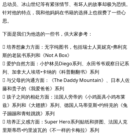
总动员、冰山世纪等有紧张情节、有坏人的故事却极为恐惧。
针对他的特点，我和他妈妈在书籍的选择上也很费了一些心
思。
下面是我们为他选的一些书，供大家参考：
 培养想象力方面：无字纯图书，包括瑞士人莫妮克•弗利克
斯的老鼠书系列和《Not A Box》
 爱护自然方面：小护林员Diego系列、永田爷爷观察日记系
列、加拿大人埃塔•卡纳的《科普翻翻书》系列
 与父母的沟通方面：《The Daddy Mountain》、日本人佐
藤和贵子的《我爱爸爸》系列
 孩子之间的相处方面：法国人旁帝的《小鸡面具小鸡布莱
兹》系列和《大翅膀》系列、德国人马蒂亚斯•约特克的《兔
子蹦蹦和青蛙跳跳》系列
 培养正义感方面：Super Hero系列贴纸和拼图、法国人克
里斯蒂昂•约里波瓦的《不一样的卡梅拉》系列