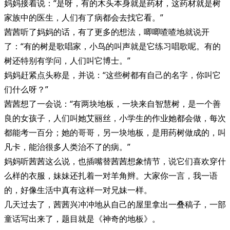
妈妈接着说：“是呀，有的木头本身就是药材，这药材就是树
家族中的医生，人们有了病都会去找它看。”
茜茜听了妈妈的话，有了更多的想法，唧唧喳喳地就说开
了：“有的树是歌唱家，小鸟的叫声就是它练习唱歌呢。有的
树还特别有学问，人们叫它博士。”
妈妈赶紧点头称是，并说：“这些树都有自己的名字，你叫它
们什么呀？”
茜茜想了一会说：“有两块地板，一块来自智慧树，是一个善
良的女孩子，人们叫她艾丽丝，小学生的作业她都会做，每次
都能考一百分；她的哥哥，另一块地板，是用药树做成的，叫
凡卡，能治很多人类治不了的病。”
妈妈听茜茜这么说，也插嘴替茜茜想象情节，说它们喜欢穿什
么样的衣服，妹妹还扎着一对羊角辫。大家你一言，我一语
的，好像生活中真有这样一对兄妹一样。
几天过去了，茜茜兴冲冲地从自己的屋里拿出一叠稿子，一部
童话写出来了，题目就是《神奇的地板》。