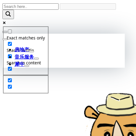
Skip
to
content
Exact matches only
房地产
Search in title
音乐服务
Search in content
犀牛