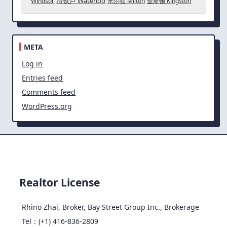
滑铁卢 Waterloo
Windsor
米尔顿 Milton
金斯顿 Kingston
META
Log in
Entries feed
Comments feed
WordPress.org
Realtor License
Rhino Zhai, Broker, Bay Street Group Inc., Brokerage
Tel：(+1) 416-836-2809