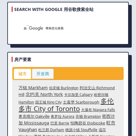
SEARCH WITH GOOGLE 用谷歌搜索全站
房产要素
城市
开发商
万锦 Markham
列治文山 Richmond
伯灵顿 Burlington
北约克 North York
Hill
卡尔加里 Calgary
哈密尔顿
多伦
士嘉堡 Scarborough
Hamilton
国王城 King City
多市 City of Toronto
大瀑布 Niagara Falls
密西沙
奥克维尔 Oakville
奥罗拉 Aurora
宾顿 Brampton
旺市
加 Mississauga
怡陶碧谷 Etobicoke
巴里 Barrie
Vaughan
杜兰郡 Durham
桃源小镇 Stouffville
温莎