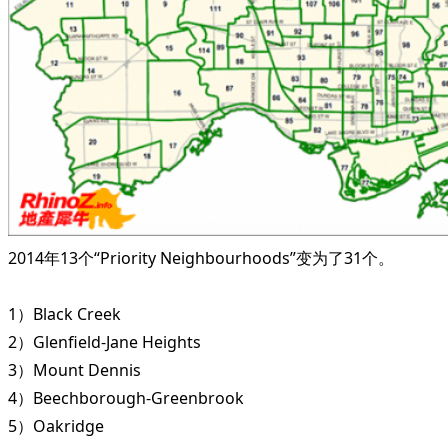
2014年13个“Priority Neighbourhoods”变为了31个。
1）Black Creek
2）Glenfield-Jane Heights
3）Mount Dennis
4）Beechborough-Greenbrook
5）Oakridge