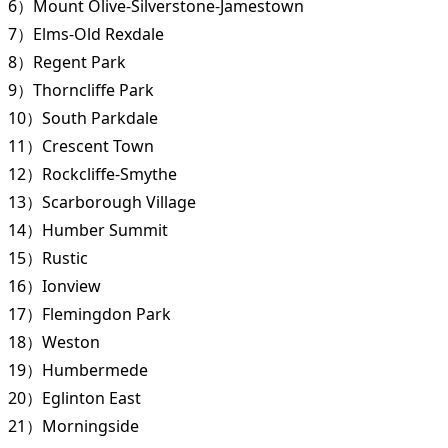
6）Mount Olive-Silverstone-Jamestown
7）Elms-Old Rexdale
8）Regent Park
9）Thorncliffe Park
10）South Parkdale
11）Crescent Town
12）Rockcliffe-Smythe
13）Scarborough Village
14）Humber Summit
15）Rustic
16）Ionview
17）Flemingdon Park
18）Weston
19）Humbermede
20）Eglinton East
21）Morningside