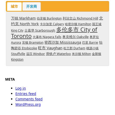
城市
开发商
北
万锦 Markham
列治文山 Richmond Hill
伯灵顿 Burlington
约克 North York
卡尔加里 Calgary
哈密尔顿 Hamilton
国王城
多伦多市 City of
士嘉堡 Scarborough
King City
Toronto
奥克维尔 Oakville
大瀑布 Niagara Falls
奥罗拉
密西沙加 Mississauga
怡
Aurora
宾顿 Brampton
巴里 Barrie
旺市 Vaughan
陶碧谷 Etobicoke
杜兰郡 Durham
桃源小镇
滑铁卢 Waterloo
Stouffville
温莎 Windsor
米尔顿 Milton
金斯顿
Kingston
META
Log in
Entries feed
Comments feed
WordPress.org