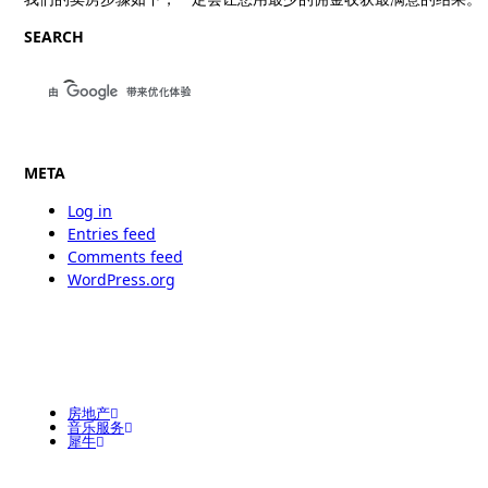
SEARCH
META
Log in
Entries feed
Comments feed
WordPress.org
房地产
音乐服务
犀牛