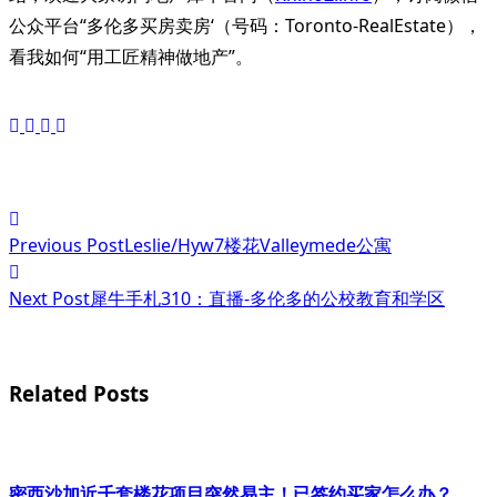
公众平台“多伦多买房卖房‘（号码：Toronto-RealEstate），
看我如何“用工匠精神做地产”。
<span
Previous Post
Leslie/Hyw7楼花Valleymede公寓
class="nav-
subtitle
Next Post
犀牛手札310：直播-多伦多的公校教育和学区
screen-
reader-
Related Posts
text">Page</span>
密西沙加近千套楼花项目突然易主！已签约买家怎么办？