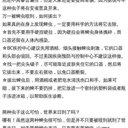
这种虫子将在安省普及开来。
万一被蜱虫咬到，如何拔出？
如果真的在身上发现蜱虫，一定要用科学的方法将它去除。
☆首先不要用手硬捏硬拉，因为硬拉会将蜱虫身体拽碎，而
口器还留在人体内感染。
☆BC疾控中心建议先用酒精、烟头接触蜱虫刺激，它的口器
和头部会缩回。不过美国疾病预防与控制中心不建议这样做。
☆找一把尖头镊子，尽可能靠近皮肤夹住它的口器，然后将
它拔出来，不要左右摇动，以免口器断裂。
☆拔出蜱虫后，用酒精或者肥皂水清洗伤口和手。如果可
能，拔下来的蜱不要扔掉，把它放进一个密封的塑料袋或者瓶
子冻进冰箱，以帮助医生诊断。
两种虫子这么可怕，世界末日到了吗？
哪有！虽然这两种蜱虫很可怕，但是并不只要被咬到就到了世
界末日。对于黑腿蜱虫来说，只有带有莱姆病（Lyme