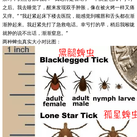
之后。我去睡觉了，醒来发现双手肿胀，像在被火烤一样又痛
又痒。” “我赶紧起床下楼去医院，能感觉到嘴唇和舌头都在渐
渐肿起来。我赶紧先打了急救电话。幸亏打的早，稍后我喉咙
就肿的说不出话，渐渐窒息。”
两种蜱虫真实大小对比图：