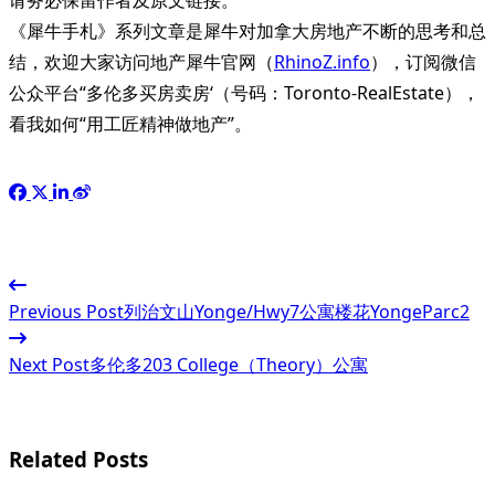
《犀牛手札》系列文章是犀牛对加拿大房地产不断的思考和总
结，欢迎大家访问地产犀牛官网（
RhinoZ.info
），订阅微信
公众平台“多伦多买房卖房‘（号码：Toronto-RealEstate），
看我如何“用工匠精神做地产”。
<span
Previous Post
列治文山Yonge/Hwy7公寓楼花YongeParc2
class="nav-
subtitle
Next Post
多伦多203 College（Theory）公寓
screen-
reader-
Related Posts
text">Page</span>