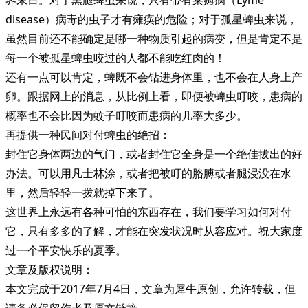
disease）病毒的虫子才有瘫痪的危险；对于孤星蜱虫来说，
虽然目前还不能确定是哪一种物质引起的病变，但是肯定不是
每一个被孤星蜱虫咬过的人都不能吃红肉的！
还有一点可以肯定，蜱既不会钻进身体里，也不会在人身上产
卵。跟据网上的消息，从比例上看，即便被蜱虫叮咬，患病的
概率也不会比因为蚊子叮咬而患病的几率大多少。
再提供一种民间对付蜱虫的绝招：
封住它身体两边的气门，或者封住它全身是一个绝佳拔出的好
办法。可以用凡士林涂，或者把被叮的胳膊或者腿浸没在水
里，然后轻轻一拨就掉下来了。
这世界上永远有各种可怕的东西存在，我们要学习如何对付
它，只有多多的了解，才能在突发状况时从容应对。祝大家度
过一个平安快乐的夏季。
文章及版权说明：
本文完成于2017年7月4日，文章为犀牛原创，允许转载，但
请务必保留作者及原文链接。