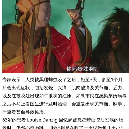
专家表示，人类被黑腿蜱虫咬了之后，短至3天，多至1个月
后会出现症状，包括发烧、头痛、肌肉酸痛及关节痛、乏力、
以及在被咬处出现如牛眼状的红疹。如果市民在感染莱姆病毒
之后不马上看医生进行及时治理，会重复出现关节痛、麻痹，
严重者甚至导致瘫痪。
63岁的患者 Louise Danzig 回忆起被孤星蜱虫咬后发病的场
景时，仍然心惊肉跳： “我记得是在吃了一个汉堡包几个小时