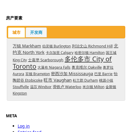
房产要素
城市
开发商
北
万锦 Markham
列治文山 Richmond Hill
伯灵顿 Burlington
约克 North York
卡尔加里 Calgary
哈密尔顿 Hamilton
国王城
多伦多市 City of
士嘉堡 Scarborough
King City
Toronto
奥克维尔 Oakville
大瀑布 Niagara Falls
奥罗拉
密西沙加 Mississauga
怡
Aurora
宾顿 Brampton
巴里 Barrie
旺市 Vaughan
陶碧谷 Etobicoke
杜兰郡 Durham
桃源小镇
滑铁卢 Waterloo
Stouffville
温莎 Windsor
米尔顿 Milton
金斯顿
Kingston
META
Log in