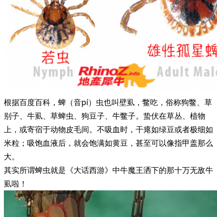
根据百度百科，蜱（音pí）虫也叫壁虱，鳖吃，俗称狗鳖、草
别子、牛虱、草蜱虫、狗豆子、牛鳖子。蛰伏在草丛、植物
上，或寄宿于动物皮毛间。不吸血时，干瘪如绿豆或者极细如
米粒；吸饱血液后，就会饱满如黄豆，甚至可以像指甲盖那么
大。
其实所谓蜱虫就是《大话西游》中牛魔王洒下的那十万无敌牛
虱啦！