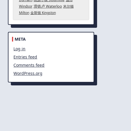
滑铁卢 Waterloo
Windsor
米尔顿
Milton
金斯顿 Kingston
META
Log in
Entries feed
Comments feed
WordPress.org