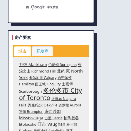
房产要素
城市
开发商
万锦 Markham
列
伯灵顿 Burlington
北约克 North
治文山 Richmond Hill
York
卡尔加里 Calgary
哈密尔顿
士嘉堡
Hamilton
国王城 King City
多伦多市 City
Scarborough
of Toronto
大瀑布 Niagara
奥克维尔 Oakville
Falls
奥罗拉 Aurora
密西沙加
宾顿 Brampton
Mississauga
怡陶碧谷
巴里 Barrie
旺市 Vaughan
Etobicoke
杜兰郡
Durham
桃源小镇 Stouffville
温莎