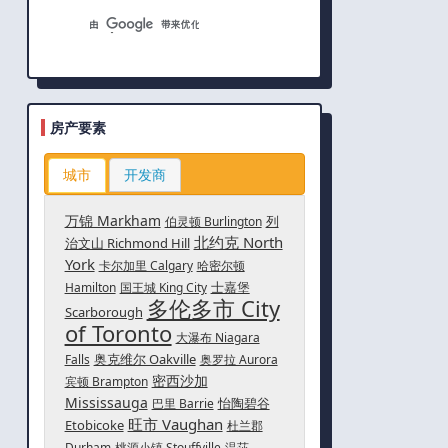
房产要素
城市
开发商
万锦 Markham
列
伯灵顿 Burlington
北约克 North
治文山 Richmond Hill
York
卡尔加里 Calgary
哈密尔顿
士嘉堡
Hamilton
国王城 King City
多伦多市 City
Scarborough
of Toronto
大瀑布 Niagara
奥克维尔 Oakville
Falls
奥罗拉 Aurora
密西沙加
宾顿 Brampton
Mississauga
怡陶碧谷
巴里 Barrie
旺市 Vaughan
Etobicoke
杜兰郡
Durham
桃源小镇 Stouffville
温莎