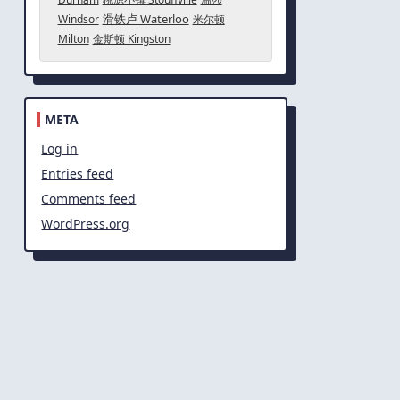
滑铁卢 Waterloo
Windsor
米尔顿
Milton
金斯顿 Kingston
META
Log in
Entries feed
Comments feed
WordPress.org