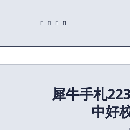
Skip
to
content
犀牛手札22
中好校区